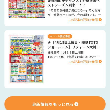
🌿梅雨前がチャンス！外壁塗装ベ
ストシーズン到来！！！
「そろそろ外壁が気になる…」そんな方
が一番動き出すのが、今の季節です。 春
は気温や湿度が安定し、塗料がしっかり
この記事の詳細を確認
乾燥するため、外壁塗装…
イベント開催情報
★【4月18日土曜日・岐阜TOTO
ショールーム】リフォーム大特
価 イベント★
開催日時 ４月１８日土曜日
10:00~16:00 （会場：岐阜TOTOショー
ルーム） …
この記事の詳細を確認
最新情報をもっと見る