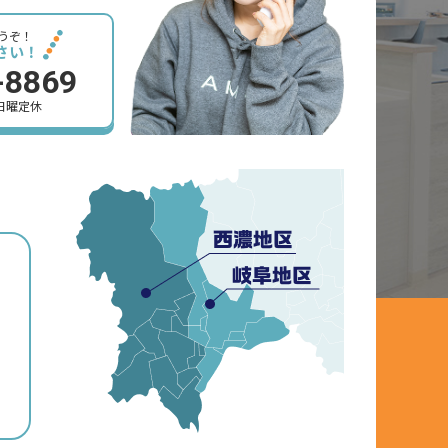
うぞ！
さい！
-8869
 日曜定休