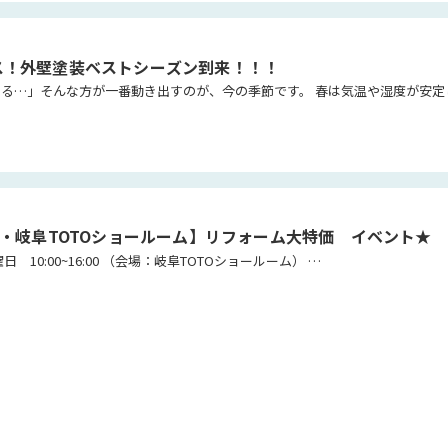
ス！外壁塗装ベストシーズン到来！！！
「そろそろ外壁が気になる…」そんな方が一番動
日・岐阜TOTOショールーム】リフォーム大特価 イベント★
開催日時 ４月１８日土曜日 10:00~16:00 （会場：岐阜TOTOショールーム） …