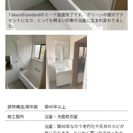
TakaraStandardのミーナ設置完了です。 グリーンの壁がアク
セントになり、とっても明るい印象の浴室に生まれ変わりまし
た。
建物構造/築年数
築40年以上
施工箇所
浴室・洗面脱衣室
浴室：築40年なので老朽化や天井のカビが
気になります。とにかく寒いのでゆったり