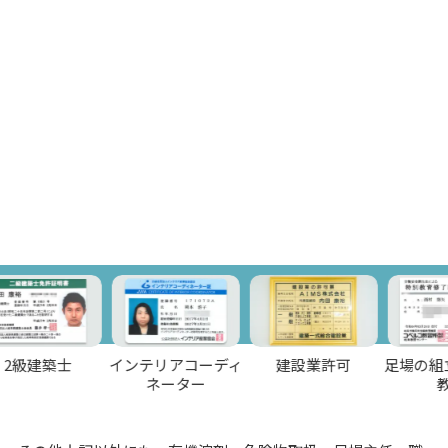
築士
インテリアコーディ
建設業許可
足場の組立て等
ネーター
教育