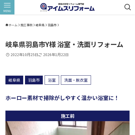
MENU
ホーム
施工事例
岐阜県
羽島市
岐阜県羽島市Y様 浴室・洗面リフォーム
2022年10月25日
2026年1月22日
岐阜県
羽島市
浴室
洗面・脱衣室
ホーロー素材で掃除がしやすく温かい浴室に！
施工前