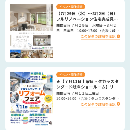
イベント開催情報
【7月29日（水）～8月2日（日）
フルリノベーション住宅完成見学
会の開催】
開催日時 ７月２９日 水曜日～８月２
日 日曜日 10:00~17:00 （会場：岐阜
県大垣市） 完全予約制 …
この記事の詳細を確認
イベント開催情報
★【７月11日土曜日・タカラスタ
ンダード岐阜ショールーム】リフ
ォーム大特価 イベント開催決定
開催日時 ７月１１日土曜日
★
10:00~16:00 （会場：タカラスタンダー
ド岐阜ショールーム） …
この記事の詳細を確認