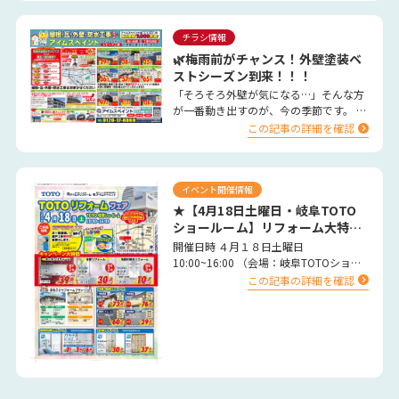
チラシ情報
🌿梅雨前がチャンス！外壁塗装ベ
ストシーズン到来！！！
「そろそろ外壁が気になる…」そんな方
が一番動き出すのが、今の季節です。 春
は気温や湿度が安定し、塗料がしっかり
この記事の詳細を確認
乾燥するため、外壁塗装…
イベント開催情報
★【4月18日土曜日・岐阜TOTO
ショールーム】リフォーム大特
価 イベント★
開催日時 ４月１８日土曜日
10:00~16:00 （会場：岐阜TOTOショー
ルーム） …
この記事の詳細を確認