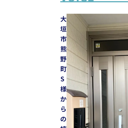
大
垣
市
熊
野
町
S
様
か
ら
の