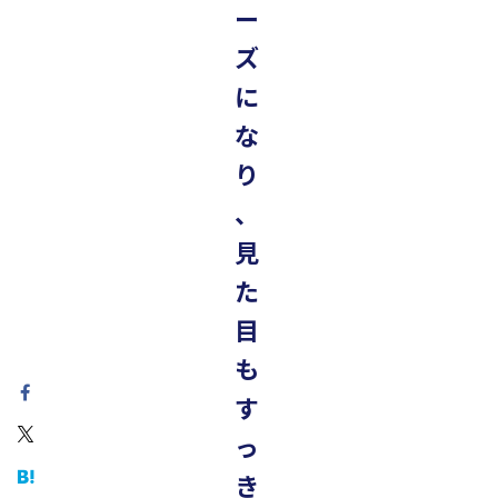
ー
ズ
に
な
り
、
見
た
目
も
す
っ
き