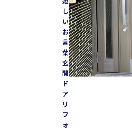
嬉
し
い
お
言
葉
玄
関
ド
ア
リ
フ
ォ