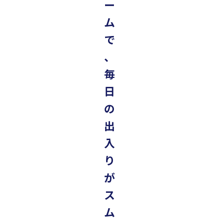
ー
ム
で
、
毎
日
の
出
入
り
が
ス
ム