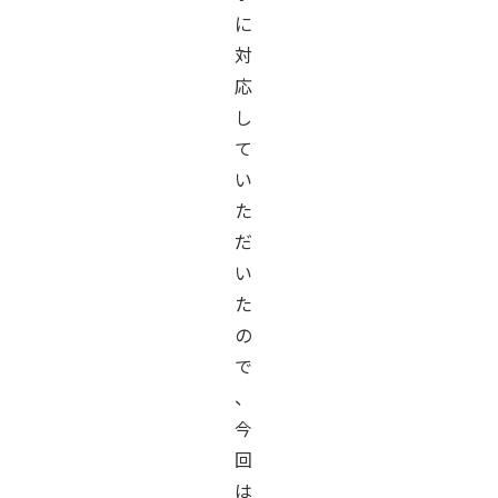
に
対
応
し
て
い
た
だ
い
た
の
で
、
今
回
は