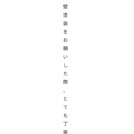
壁
塗
装
を
お
願
い
し
た
際
、
と
て
も
丁
寧