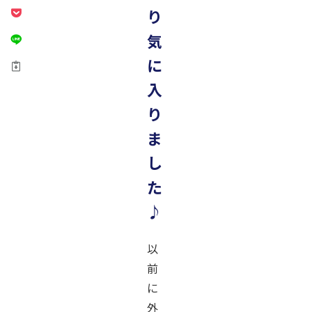
り
気
に
入
り
ま
し
た
♪
以
前
に
外