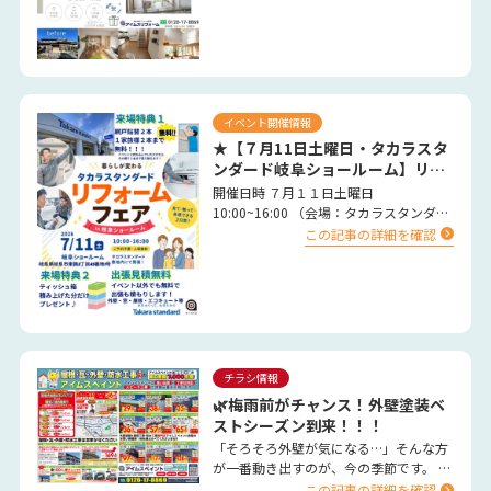
イベント開催情報
★【７月11日土曜日・タカラスタ
ンダード岐阜ショールーム】リフ
ォーム大特価 イベント開催決定
開催日時 ７月１１日土曜日
★
10:00~16:00 （会場：タカラスタンダー
ド岐阜ショールーム） …
この記事の詳細を確認
チラシ情報
🌿梅雨前がチャンス！外壁塗装ベ
ストシーズン到来！！！
「そろそろ外壁が気になる…」そんな方
が一番動き出すのが、今の季節です。 春
は気温や湿度が安定し、塗料がしっかり
この記事の詳細を確認