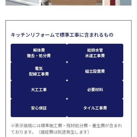
キッチンリフォームで標準工事に含まれるもの
解体費
給排水管
撤去・処分費
水道工事費
電気
組立設置費
配線工事費
大工工事
必要材料
安心保証
タイル工事費
※表示価格には標準施工費・残材処分費・養生費が含まれ
ております。（諸経費は別途発生します）