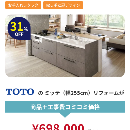
お手入れラクラク
取っ手と扉デザイン
31
%
OFF
の
ミッテ（幅255cm）リフォームが
商品＋工事費コミコミ価格
¥698,000