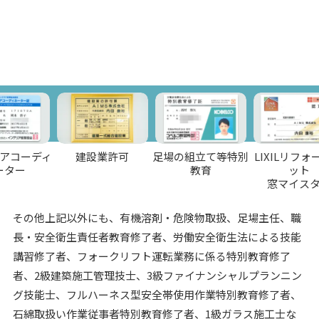
ディ
建設業許可
足場の組立て等特別
LIXILリフォームネ
教育
ット
窓マイスター
その他上記以外にも、有機溶剤・危険物取扱、足場主任、職
長・安全衛生責任者教育修了者、労働安全衛生法による技能
講習修了者、フォークリフト運転業務に係る特別教育修了
者、2級建築施工管理技士、3級ファイナンシャルプランニン
グ技能士、フルハーネス型安全帯使用作業特別教育修了者、
石綿取扱い作業従事者特別教育修了者、1級ガラス施工士な