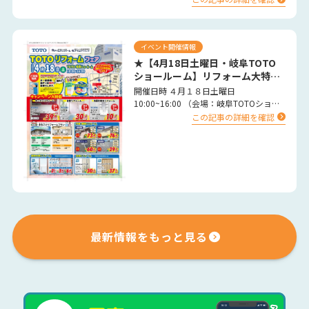
乾燥するため、外壁塗装…
イベント開催情報
★【4月18日土曜日・岐阜TOTO
ショールーム】リフォーム大特
価 イベント★
開催日時 ４月１８日土曜日
10:00~16:00 （会場：岐阜TOTOショー
ルーム） …
この記事の詳細を確認
最新情報をもっと見る