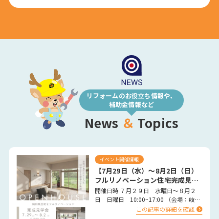
リフォームのお役立ち情報や、
補助金情報など
News
＆
Topics
イベント開催情報
【7月29日（水）～8月2日（日）
フルリノベーション住宅完成見学
会の開催】
開催日時 ７月２９日 水曜日～８月２
日 日曜日 10:00~17:00 （会場：岐阜
県大垣市） 完全予約制 …
この記事の詳細を確認