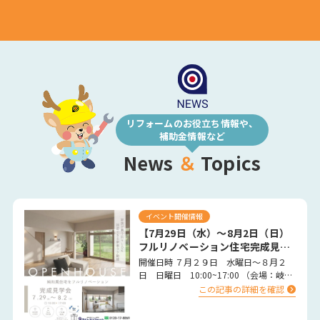
リフォームのお役立ち情報や、
補助金情報など
News
＆
Topics
イベント開催情報
【7月29日（水）～8月2日（日）
フルリノベーション住宅完成見学
会の開催】
開催日時 ７月２９日 水曜日～８月２
日 日曜日 10:00~17:00 （会場：岐阜
県大垣市） 完全予約制 …
この記事の詳細を確認