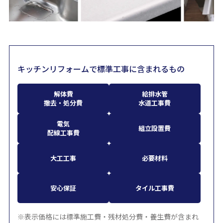
キッチンリフォームで標準工事に含まれるもの
解体費
給排水管
撤去・処分費
水道工事費
電気
組立設置費
配線工事費
大工工事
必要材料
安心保証
タイル工事費
※表示価格には標準施工費・残材処分費・養生費が含まれ