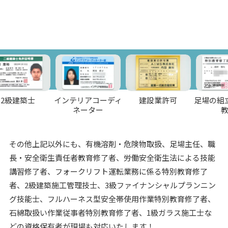
築士
インテリアコーディ
建設業許可
足場の組立て等
ネーター
教育
その他上記以外にも、有機溶剤・危険物取扱、足場主任、職
長・安全衛生責任者教育修了者、労働安全衛生法による技能
講習修了者、フォークリフト運転業務に係る特別教育修了
者、2級建築施工管理技士、3級ファイナンシャルプランニン
グ技能士、フルハーネス型安全帯使用作業特別教育修了者、
石綿取扱い作業従事者特別教育修了者、1級ガラス施工士な
どの資格保有者が現場も対応いたします！