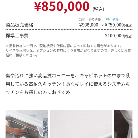
¥850,000
(税込)
商品販売価格
¥938,000
→ ¥
750,000
(税込)
標準工事費
¥100,000
(税込)
※掲載価格は一例で、現地状況や仕様内容によって変動する場合があります。
サイズや現場状況、オプションの有無により費用が異なりますので、詳しくはお気
軽にご相談ください。
傷や汚れに強い高品質ホーローを、キャビネットの中まで使
用している高耐久キッチン！長くキレイに使えるシステムキ
ッチンをお探しの方におすすめ