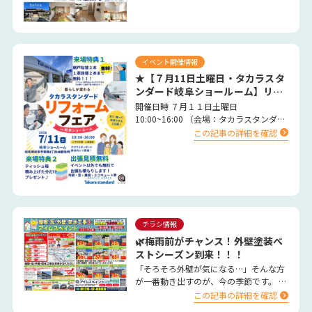
イベント開催情報
★【７月11日土曜日・タカラスタ
ンダード岐阜ショールーム】リフ
ォーム大特価 イベント開催決定
開催日時 ７月１１日土曜日
★
10:00~16:00 （会場：タカラスタンダー
ド岐阜ショールーム） …
この記事の詳細を確認
チラシ情報
🌿梅雨前がチャンス！外壁塗装ベ
ストシーズン到来！！！
「そろそろ外壁が気になる…」そんな方
が一番動き出すのが、今の季節です。 春
は気温や湿度が安定し、塗料がしっかり
この記事の詳細を確認
乾燥するため、外壁塗装…