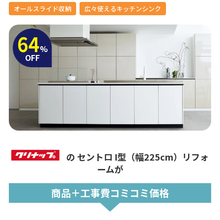
オールスライド収納
広々使えるキッチンシンク
64
%
OFF
の
セントロ I型（幅225cm）リフォ
ームが
商品＋工事費コミコミ価格