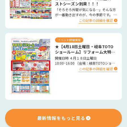
ストシーズン到来！！！
「そろそろ外壁が気になる…」そんな方
が一番動き出すのが、今の季節です。 春
は気温や湿度が安定し、塗料がしっかり
この記事の詳細を確認
乾燥するため、外壁塗装…
イベント開催情報
★【4月18日土曜日・岐阜TOTO
ショールーム】リフォーム大特
価 イベント★
開催日時 ４月１８日土曜日
10:00~16:00 （会場：岐阜TOTOショー
ルーム） …
この記事の詳細を確認
最新情報をもっと見る