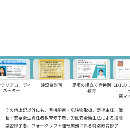
アコーディ
建設業許可
足場の組立て等特別
LIXILリフォー
ター
教育
ット
窓マイスタ
その他上記以外にも、有機溶剤・危険物取扱、足場主任、職
長・安全衛生責任者教育修了者、労働安全衛生法による技能
講習修了者、フォークリフト運転業務に係る特別教育修了