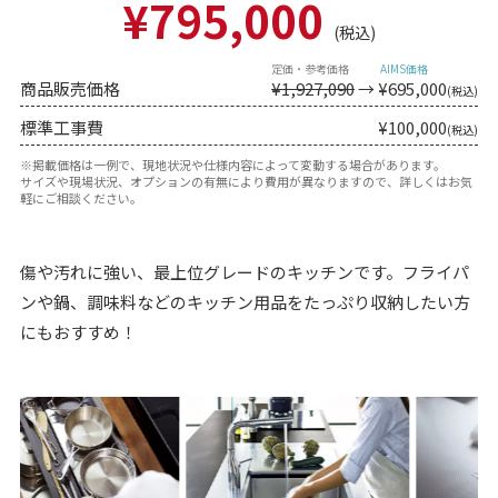
¥795,000
(税込)
商品販売価格
¥1,927,090
→ ¥
695,000
(税込)
標準工事費
¥100,000
(税込)
※掲載価格は一例で、現地状況や仕様内容によって変動する場合があります。
サイズや現場状況、オプションの有無により費用が異なりますので、詳しくはお気
軽にご相談ください。
傷や汚れに強い、最上位グレードのキッチンです。フライパ
ンや鍋、調味料などのキッチン用品をたっぷり収納したい方
にもおすすめ！