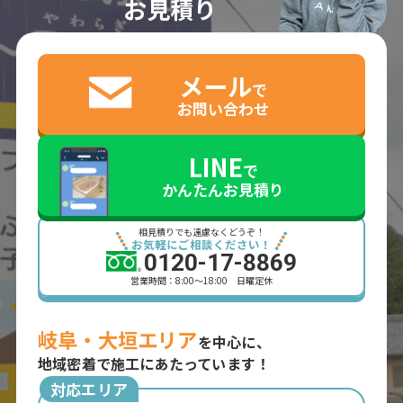
お見積り
メール
で
お問い合わせ
LINE
で
かんたんお見積り
相見積りでも遠慮なくどうぞ！
お気軽にご相談ください！
0120-17-8869
営業時間：8:00～18:00 日曜定休
岐阜・大垣エリア
を中心に、
地域密着で施工にあたっています！
対応エリア