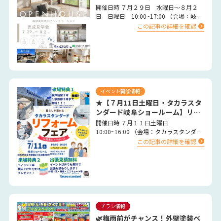
会の開催】
開催日時 ７月２９日 水曜日～８月２
日 日曜日 10:00~17:00 （会場：岐阜
県大垣市） 完全予約制 …
この記事の詳細を確認
イベント開催情報
★【７月11日土曜日・タカラスタ
ンダード岐阜ショールーム】リフ
ォーム大特価 イベント開催決定
開催日時 ７月１１日土曜日
★
10:00~16:00 （会場：タカラスタンダー
ド岐阜ショールーム） …
この記事の詳細を確認
チラシ情報
🌿梅雨前がチャンス！外壁塗装ベ