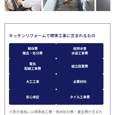
キッチンリフォームで標準工事に含まれるもの
解体費
給排水管
撤去・処分費
水道工事費
電気
組立設置費
配線工事費
大工工事
必要材料
安心保証
タイル工事費
※表示価格には標準施工費・残材処分費・養生費が含まれ